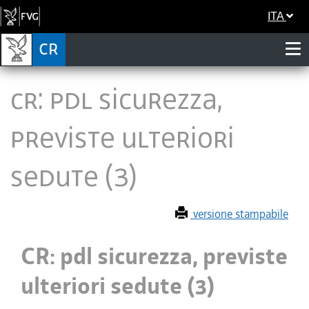
ITA
CR: pdl sicurezza,
previste ulteriori
sedute (3)
versione stampabile
CR: pdl sicurezza, previste
ulteriori sedute (3)