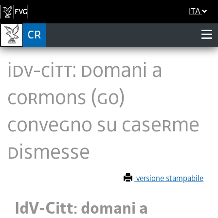
ITA
IdV-Citt: domani a
Cormons (GO)
convegno su caserme
dismesse
versione stampabile
IdV-Citt: domani a