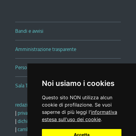
Bandi e avvisi
Amministrazione trasparente
Persone e Uffici
Noi usiamo i cookies
Sala Tiziano Tessitori
Questo sito NON utilizza alcun
redazione web
|
note legali
|
glossario
cookie di profilazione. Se vuoi
saperne di più leggi l'
informativa
|
privacy
|
social media policy
estesa sull'uso dei cookie
.
|
dichiarazione di accessibilità
|
feedback
|
cambio preferenze cookie
Accetta