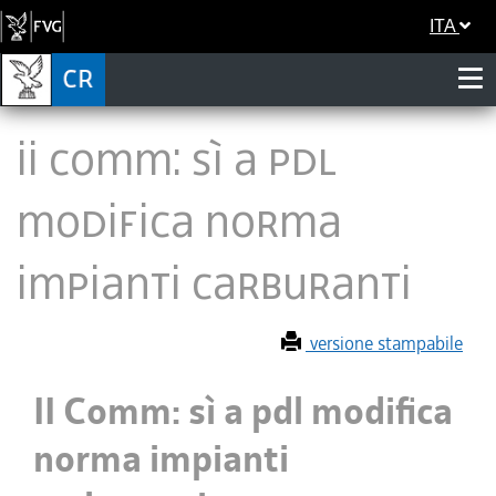
ITA
II Comm: sì a pdl
modifica norma
impianti carburanti
versione stampabile
II Comm: sì a pdl modifica
norma impianti