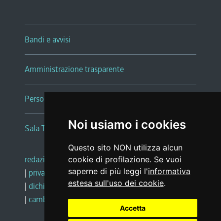
Bandi e avvisi
Amministrazione trasparente
Persone e Uffici
Noi usiamo i cookies
Sala Tiziano Tessitori
Questo sito NON utilizza alcun
redazione web
|
note legali
|
glossario
cookie di profilazione. Se vuoi
saperne di più leggi l'
informativa
|
privacy
|
social media policy
estesa sull'uso dei cookie
.
|
dichiarazione di accessibilità
|
feedback
|
cambio preferenze cookie
Accetta