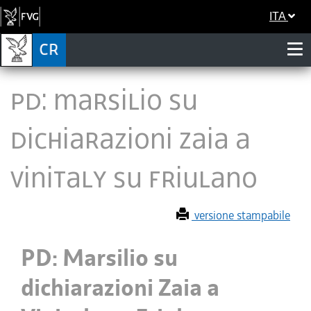
ITA
PD: Marsilio su
dichiarazioni Zaia a
Vinitaly su Friulano
versione stampabile
PD: Marsilio su
dichiarazioni Zaia a