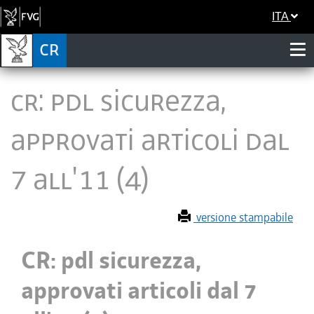
ITA
CR: pdl sicurezza,
approvati articoli dal
7 all'11 (4)
versione stampabile
CR: pdl sicurezza,
approvati articoli dal 7