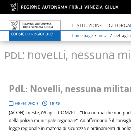
L'ISTITUZIONE
GLI ORGA
home page
news
dettagli
PdL: Novelli, nessuna mi
PdL: Novelli, nessuna militar
08.04.2009
18:58
(ACON) Trieste, 08 apr - COM/ET - "Una norma che non port
della polizia municipale regionale". Ad affermarlo è il consig
legge regionale in materia di sicurezza e ordinamenti di poliz