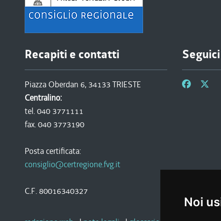
Recapiti e contatti
Seguici
Piazza Oberdan 6, 34133 TRIESTE
Centralino:
tel. 040 3771111
fax. 040 3773190
Posta certificata:
consiglio@certregione.fvg.it
C.F. 80016340327
Noi us