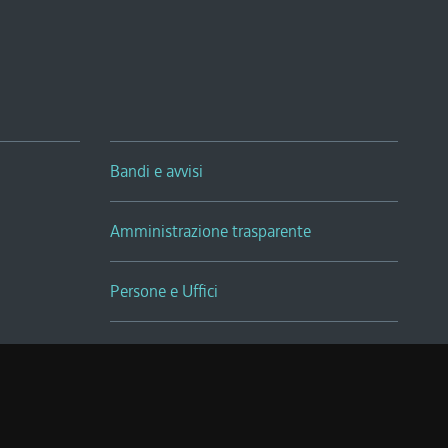
Bandi e avvisi
Amministrazione trasparente
Persone e Uffici
Sala Tiziano Tessitori