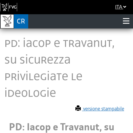
ITA
PD: Iacop e Travanut,
su sicurezza
privilegiate le
ideologie
versione stampabile
PD: Iacop e Travanut, su