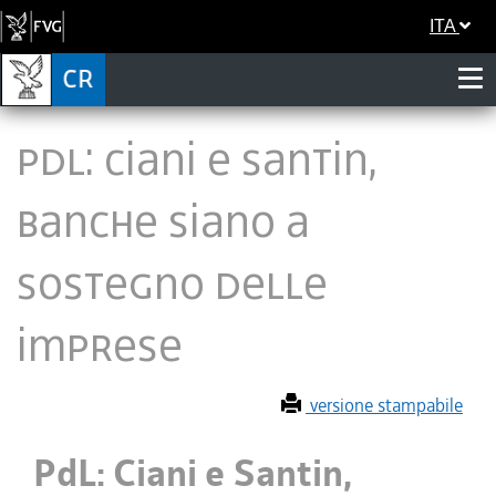
ITA
PdL: Ciani e Santin,
banche siano a
sostegno delle
imprese
versione stampabile
PdL: Ciani e Santin,