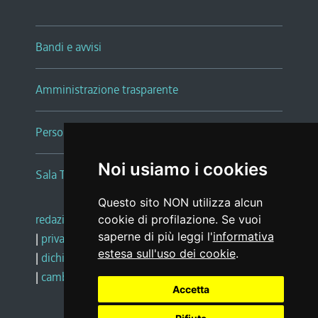
Bandi e avvisi
Amministrazione trasparente
Persone e Uffici
Noi usiamo i cookies
Sala Tiziano Tessitori
Questo sito NON utilizza alcun
redazione web
|
note legali
|
glossario
cookie di profilazione. Se vuoi
saperne di più leggi l'
informativa
|
privacy
|
social media policy
estesa sull'uso dei cookie
.
|
dichiarazione di accessibilità
|
feedback
|
cambio preferenze cookie
Accetta