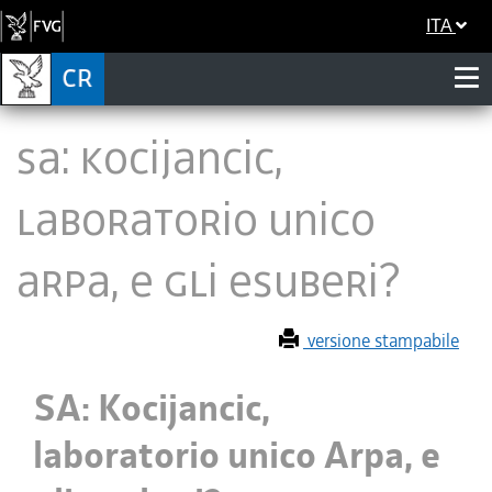
ITA
SA: Kocijancic,
laboratorio unico
Arpa, e gli esuberi?
versione stampabile
SA: Kocijancic,
laboratorio unico Arpa, e