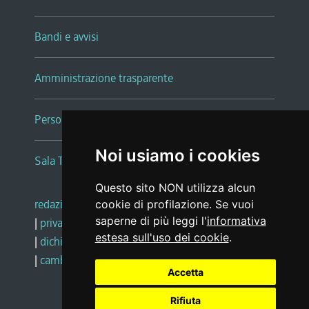
Bandi e avvisi
Amministrazione trasparente
Persone e Uffici
Noi usiamo i cookies
Sala Tiziano Tessitori
Questo sito NON utilizza alcun
redazione web
|
note legali
|
glossario
cookie di profilazione. Se vuoi
saperne di più leggi l'
informativa
|
privacy
|
social media policy
estesa sull'uso dei cookie
.
|
dichiarazione di accessibilità
|
feedback
|
cambio preferenze cookie
Accetta
Rifiuta
Realizzato da