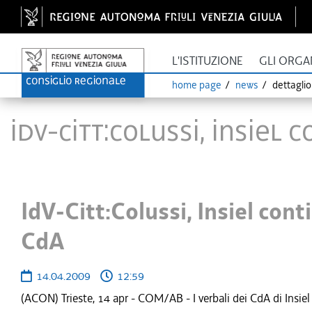
L'ISTITUZIONE
GLI ORGA
home page
news
dettagli
IdV-Citt:Colussi, Insiel 
IdV-Citt:Colussi, Insiel cont
CdA
14.04.2009
12:59
(ACON) Trieste, 14 apr - COM/AB - I verbali dei CdA di Insiel d