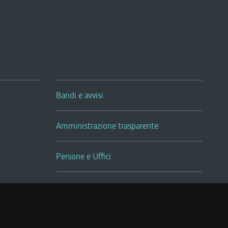
Bandi e avvisi
Amministrazione trasparente
Persone e Uffici
Sala Tiziano Tessitori