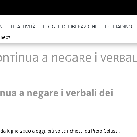
NI
LE ATTIVITÀ
LEGGI E DELIBERAZIONI
IL CITTADINO
o news
continua a negare i verbal
inua a negare i verbali dei
a luglio 2008 a oggi, più volte richiesti da Piero Colussi,