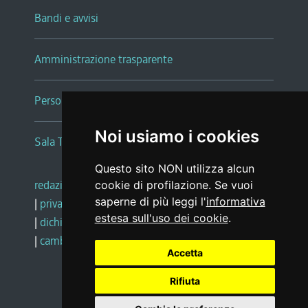
Bandi e avvisi
Amministrazione trasparente
Persone e Uffici
Noi usiamo i cookies
Sala Tiziano Tessitori
Questo sito NON utilizza alcun
redazione web
|
note legali
|
glossario
cookie di profilazione. Se vuoi
saperne di più leggi l'
informativa
|
privacy
|
social media policy
estesa sull'uso dei cookie
.
|
dichiarazione di accessibilità
|
feedback
|
cambio preferenze cookie
Accetta
Rifiuta
Realizzato da