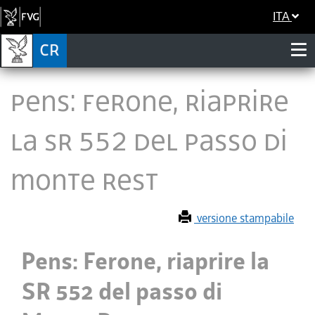
ITA
Pens: Ferone, riaprire
la SR 552 del passo di
Monte Rest
versione stampabile
Pens: Ferone, riaprire la
SR 552 del passo di