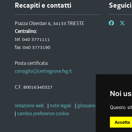
Recapiti e contatti
Seguici
Piazza Oberdan 6, 34133 TRIESTE
Centralino:
tel. 040 3771111
fax. 040 3773190
Posta certificata:
consiglio@certregione.fvg.it
C.F. 80016340327
Noi us
redazione web
|
note legali
|
glossario
|
privacy
|
socia
Questo sit
|
cambio preferenze cookie
Accetta