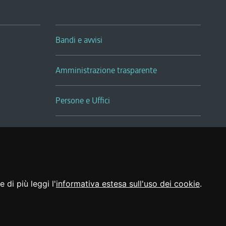
Bandi e avvisi
Amministrazione trasparente
Persone e Uffici
Sala Tiziano Tessitori
Realizzato da
 di più leggi l'
informativa estesa sull'uso dei cookie
.