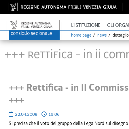
L'ISTITUZIONE
GLI ORGA
home page
news
dettagli
+++ Rettifica - in II C
+++ Rettifica - in II Commi
+++
22.04.2009
15:06
Si precisa che il voto del gruppo della Lega Nord sul disegn