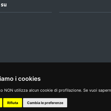
 su
iamo i cookies
l media policy
|
dichiarazione di accessibilità
|
feedback
o NON utilizza alcun cookie di profilazione. Se vuoi saperne
Rifiuta
Cambia le preferenze