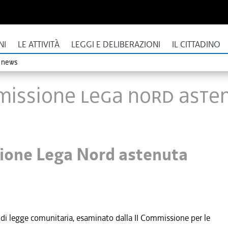
NI
LE ATTIVITÀ
LEGGI E DELIBERAZIONI
IL CITTADINO
o news
ommissione Lega Nord ast
ssione Lega Nord astenuta
o di legge comunitaria, esaminato dalla II Commissione per le