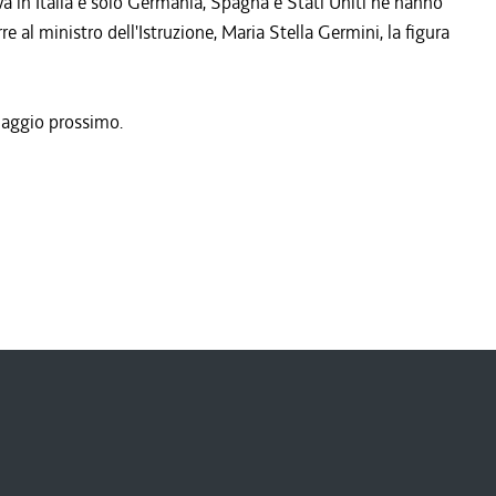
ova in Italia e solo Germania, Spagna e Stati Uniti ne hanno
e al ministro dell'Istruzione, Maria Stella Germini, la figura
maggio prossimo.