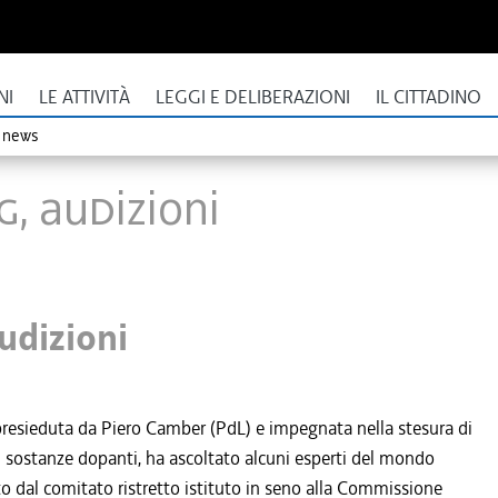
NI
LE ATTIVITÀ
LEGGI E DELIBERAZIONI
IL CITTADINO
o news
, audizioni
udizioni
 presieduta da Piero Camber (PdL) e impegnata nella stesura di
di sostanze dopanti, ha ascoltato alcuni esperti del mondo
ato dal comitato ristretto istituto in seno alla Commissione