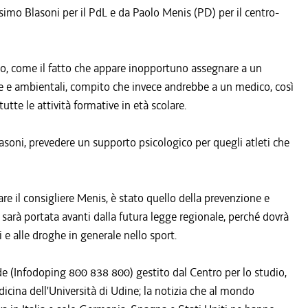
ssimo Blasoni per il PdL e da Paolo Menis (PD) per il centro-
o, come il fatto che appare inopportuno assegnare a un
arie e ambientali, compito che invece andrebbe a un medico, così
tte le attività formative in età scolare.
asoni, prevedere un supporto psicologico per quegli atleti che
lare il consigliere Menis, è stato quello della prevenzione e
e sarà portata avanti dalla futura legge regionale, perché dovrà
i e alle droghe in generale nello sport.
rde (Infodoping 800 838 800) gestito dal Centro per lo studio,
icina dell'Università di Udine; la notizia che al mondo