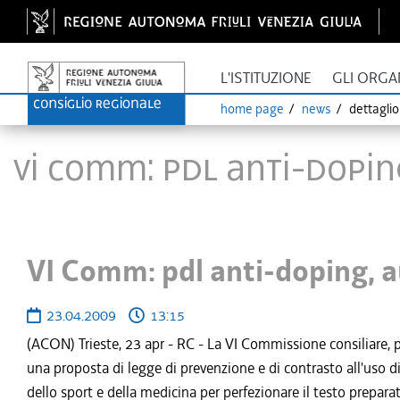
L'ISTITUZIONE
GLI ORGA
home page
news
dettagli
VI Comm: pdl anti-doping
VI Comm: pdl anti-doping, a
23.04.2009
13:15
(ACON) Trieste, 23 apr - RC - La VI Commissione consiliare,
una proposta di legge di prevenzione e di contrasto all'uso 
dello sport e della medicina per perfezionare il testo prepar