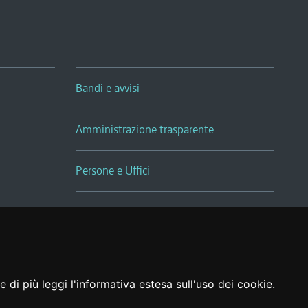
Bandi e avvisi
Amministrazione trasparente
Persone e Uffici
Sala Tiziano Tessitori
Realizzato da
 di più leggi l'
informativa estesa sull'uso dei cookie
.