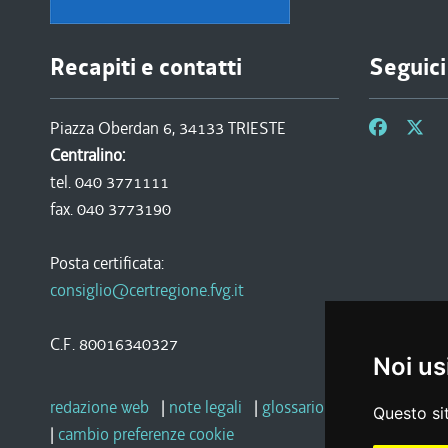
Recapiti e contatti
Seguici
Piazza Oberdan 6, 34133 TRIESTE
Centralino:
tel. 040 3771111
fax. 040 3773190
Posta certificata:
consiglio@certregione.fvg.it
C.F. 80016340327
Noi us
redazione web
|
note legali
|
glossario
|
privacy
|
socia
Questo sit
|
cambio preferenze cookie