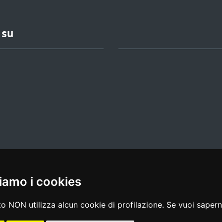
 su
iamo i cookies
l media policy
|
dichiarazione di accessibilità
|
feedback
o NON utilizza alcun cookie di profilazione. Se vuoi saperne