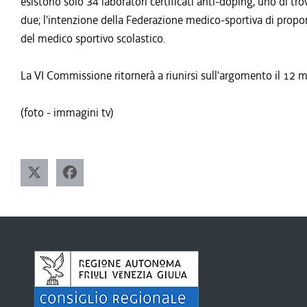
esistono solo 34 laboratori certificati anti-doping, uno di tr
due; l'intenzione della Federazione medico-sportiva di proporr
del medico sportivo scolastico.
La VI Commissione ritornerà a riunirsi sull'argomento il 12 
(foto - immagini tv)