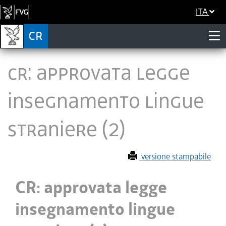
ITA
CR: approvata legge
insegnamento lingue
straniere (2)
versione stampabile
CR: approvata legge
insegnamento lingue