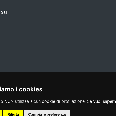
 su
iamo i cookies
l media policy
|
dichiarazione di accessibilità
|
feedback
o NON utilizza alcun cookie di profilazione. Se vuoi saperne
Rifiuta
Cambia le preferenze