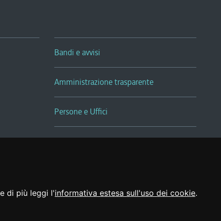
Bandi e avvisi
Amministrazione trasparente
Persone e Uffici
Sala Tiziano Tessitori
Realizzato da
 di più leggi l'
informativa estesa sull'uso dei cookie
.