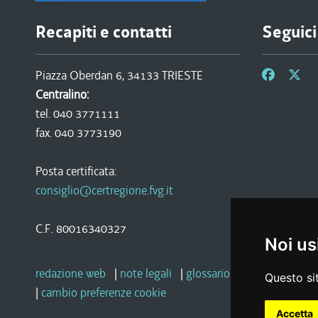
Recapiti e contatti
Seguici
Piazza Oberdan 6, 34133 TRIESTE
Centralino:
tel. 040 3771111
fax. 040 3773190
Posta certificata:
consiglio@certregione.fvg.it
C.F. 80016340327
Noi us
redazione web
|
note legali
|
glossario
|
privacy
|
socia
Questo sit
|
cambio preferenze cookie
Accetta