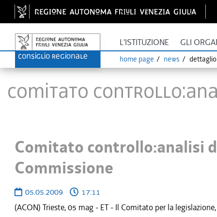
L'ISTITUZIONE
GLI ORGA
home page
news
dettagli
Comitato controllo:anal
Comitato controllo:analisi d
Commissione
05.05.2009
17:11
(ACON) Trieste, 05 mag - ET - Il Comitato per la legislazione, i