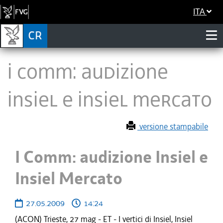
ITA
I Comm: audizione
Insiel e Insiel Mercato
versione stampabile
I Comm: audizione Insiel e
Insiel Mercato
27.05.2009
14:24
(ACON) Trieste, 27 mag - ET - I vertici di Insiel, Insiel