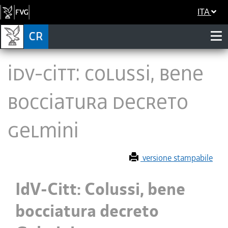
ITA
IdV-Citt: Colussi, bene
bocciatura decreto
Gelmini
versione stampabile
IdV-Citt: Colussi, bene
bocciatura decreto