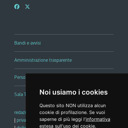
Bandi e avvisi
Amministrazione trasparente
Persone e Uffici
Noi usiamo i cookies
Sala Tiziano Tessitori
Questo sito NON utilizza alcun
redazione web
|
note legali
|
glossario
cookie di profilazione. Se vuoi
saperne di più leggi l'
informativa
|
privacy
|
social media policy
estesa sull'uso dei cookie
.
|
dichiarazione di accessibilità
|
feedback