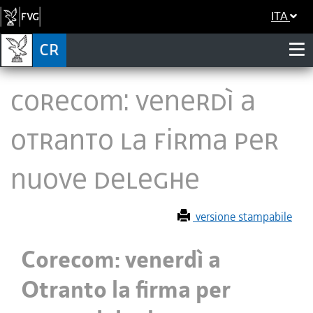
ITA
Corecom: venerdì a
Otranto la firma per
nuove deleghe
versione stampabile
Corecom: venerdì a
Otranto la firma per