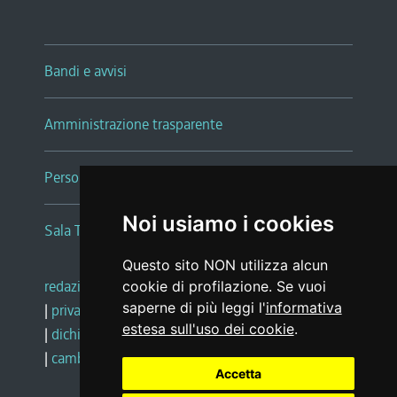
Bandi e avvisi
Amministrazione trasparente
Persone e Uffici
Noi usiamo i cookies
Sala Tiziano Tessitori
Questo sito NON utilizza alcun
redazione web
|
note legali
|
glossario
cookie di profilazione. Se vuoi
saperne di più leggi l'
informativa
|
privacy
|
social media policy
estesa sull'uso dei cookie
.
|
dichiarazione di accessibilità
|
feedback
|
cambio preferenze cookie
Accetta