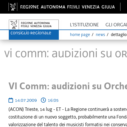
L'ISTITUZIONE
GLI ORGA
home page
news
dettagli
VI Comm: audizioni su Or
VI Comm: audizioni su Orche
14.07.2009
16:05
(ACON) Trieste, 14 lug - ET - La Regione continuerà a sostener
costituzione di un nuovo soggetto, probabilmente una Fonda
valorizzazione del talento dei musicisti formatisi nei conser