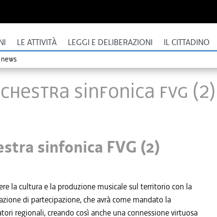
NI
LE ATTIVITÀ
LEGGI E DELIBERAZIONI
IL CITTADINO
o news
chestra sinfonica FVG (2)
stra sinfonica FVG (2)
e la cultura e la produzione musicale sul territorio con la
zione di partecipazione, che avrà come mandato la
vatori regionali, creando così anche una connessione virtuosa