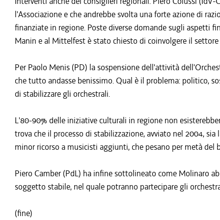
Interventi anche dei consiglieri regionali. Piero Colussi (Id
l'Associazione e che andrebbe svolta una forte azione di razi
finanziate in regione. Poste diverse domande sugli aspetti fi
Manin e al Mittelfest è stato chiesto di coinvolgere il settore 
Per Paolo Menis (PD) la sospensione dell'attività dell'Orche
che tutto andasse benissimo. Qual è il problema: politico, sos
di stabilizzare gli orchestrali.
L'80-90% delle iniziative culturali in regione non esistereb
trova che il processo di stabilizzazione, avviato nel 2004, si
minor ricorso a musicisti aggiunti, che pesano per metà del b
Piero Camber (PdL) ha infine sottolineato come Molinaro abbi
soggetto stabile, nel quale potranno partecipare gli orchestral
(fine)