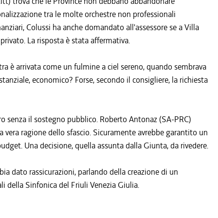
V-Citt) trova che le Province non debbano abbandonare
onalizzazione tra le molte orchestre non professionali
nanziari, Colussi ha anche domandato all'assessore se a Villa
privato. La risposta è stata affermativa.
stra è arrivata come un fulmine a ciel sereno, quando sembrava
tanziale, economico? Forse, secondo il consigliere, la richiesta
bero senza il sostegno pubblico. Roberto Antonaz (SA-PRC)
a la vera ragione dello sfascio. Sicuramente avrebbe garantito un
udget. Una decisione, quella assunta dalla Giunta, da rivedere.
a dato rassicurazioni, parlando della creazione di un
i della Sinfonica del Friuli Venezia Giulia.