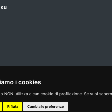
 su
iamo i cookies
l media policy
|
dichiarazione di accessibilità
|
feedback
o NON utilizza alcun cookie di profilazione. Se vuoi saperne
Rifiuta
Cambia le preferenze