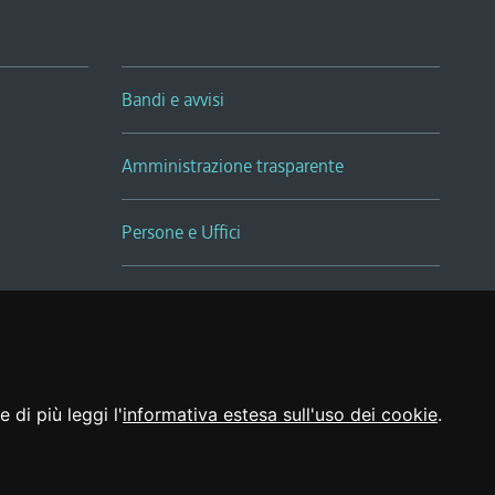
Bandi e avvisi
Amministrazione trasparente
Persone e Uffici
Sala Tiziano Tessitori
Realizzato da
 di più leggi l'
informativa estesa sull'uso dei cookie
.