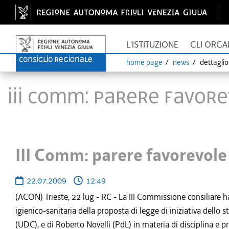
L'ISTITUZIONE
GLI ORGA
home page
news
dettagli
III Comm: parere favor
III Comm: parere favorevole
22.07.2009
12:49
(ACON) Trieste, 22 lug - RC - La III Commissione consiliare h
igienico-sanitaria della proposta di legge di iniziativa del
(UDC), e di Roberto Novelli (PdL) in materia di disciplina e p