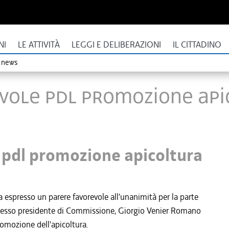
NI
LE ATTIVITÀ
LEGGI E DELIBERAZIONI
IL CITTADINO
o news
evole pdl promozione api
 pdl promozione apicoltura
a espresso un parere favorevole all'unanimità per la parte
lo stesso presidente di Commissione, Giorgio Venier Romano
romozione dell'apicoltura.