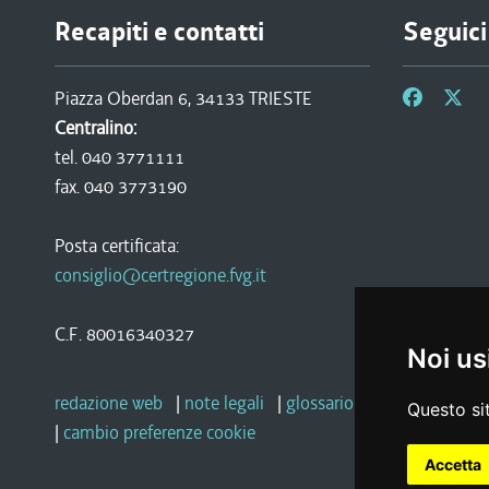
Recapiti e contatti
Seguici
Piazza Oberdan 6, 34133 TRIESTE
Centralino:
tel. 040 3771111
fax. 040 3773190
Posta certificata:
consiglio@certregione.fvg.it
C.F. 80016340327
Noi us
redazione web
|
note legali
|
glossario
|
privacy
|
socia
Questo sit
|
cambio preferenze cookie
Accetta