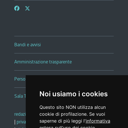
Bandi e avvisi
Amministrazione trasparente
Persone e Uffici
Noi usiamo i cookies
Sala Tiziano Tessitori
Questo sito NON utilizza alcun
redazione web
|
note legali
|
glossario
cookie di profilazione. Se vuoi
saperne di più leggi l'
informativa
|
privacy
|
social media policy
estesa sull'uso dei cookie
.