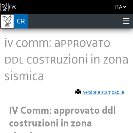
ITA
IV Comm: approvato
ddl costruzioni in zona
sismica
versione stampabile
IV Comm: approvato ddl
costruzioni in zona