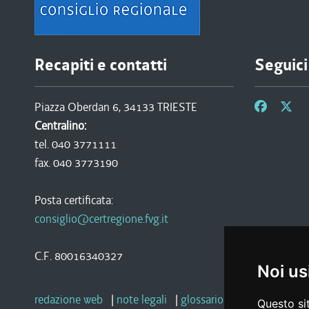
Recapiti e contatti
Seguici
Piazza Oberdan 6, 34133 TRIESTE
Centralino:
tel. 040 3771111
fax. 040 3773190
Posta certificata:
consiglio@certregione.fvg.it
C.F. 80016340327
Noi us
redazione web
|
note legali
|
glossario
|
privacy
|
socia
Questo sit