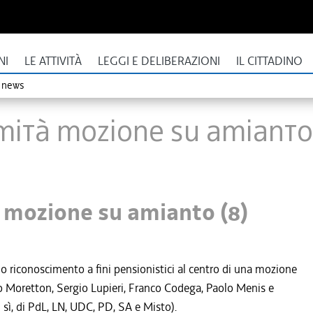
NI
LE ATTIVITÀ
LEGGI E DELIBERAZIONI
IL CITTADINO
o news
mità mozione su amianto 
 mozione su amianto (8)
suo riconoscimento a fini pensionistici al centro di una mozione
co Moretton, Sergio Lupieri, Franco Codega, Paolo Menis e
sì, di PdL, LN, UDC, PD, SA e Misto).