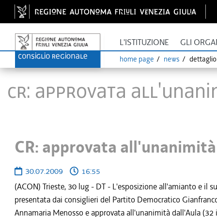
L'ISTITUZIONE
GLI ORGA
home page
news
dettagli
CR: approvata all'unani
CR: approvata all'unanimità
30.07.2009
16:55
(ACON) Trieste, 30 lug - DT - L'esposizione all'amianto e il 
presentata dai consiglieri del Partito Democratico Gianfran
Annamaria Menosso e approvata all'unanimità dall'Aula (32 i 