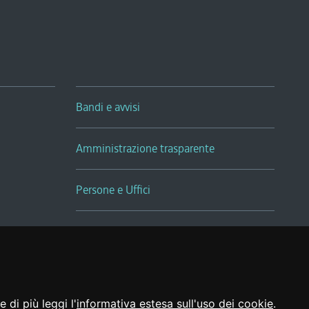
Bandi e avvisi
Amministrazione trasparente
Persone e Uffici
Sala Tiziano Tessitori
Realizzato da
 di più leggi l'
informativa estesa sull'uso dei cookie
.