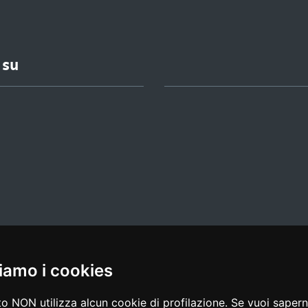
 su
iamo i cookies
l media policy
|
dichiarazione di accessibilità
|
feedback
o NON utilizza alcun cookie di profilazione. Se vuoi saperne