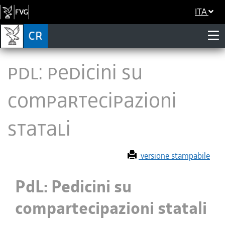
ITA
PdL: Pedicini su
compartecipazioni
statali
versione stampabile
PdL: Pedicini su
compartecipazioni statali