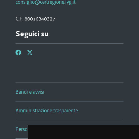
consiglio@certregione.fvg.it
C.F. 80016340327
Seguici su
Bandi e avvisi
Amministrazione trasparente
Persone e Uffici