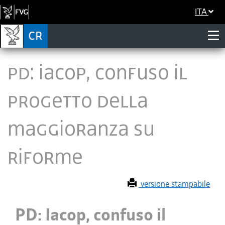
ITA
PD: Iacop, confuso il
progetto della
maggioranza su
riforme
versione stampabile
PD: Iacop, confuso il