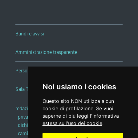
Bandi e avvisi
Amministrazione trasparente
Persone e Uffici
Noi usiamo i cookies
Sala Tiziano Tessitori
Questo sito NON utilizza alcun
redazione web
|
note legali
|
glossario
cookie di profilazione. Se vuoi
saperne di più leggi l'
informativa
|
privacy
|
social media policy
estesa sull'uso dei cookie
.
|
dichiarazione di accessibilità
|
feedback
|
cambio preferenze cookie