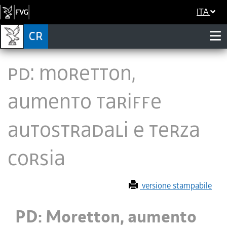
ITA
PD: Moretton,
aumento tariffe
autostradali e terza
corsia
versione stampabile
PD: Moretton, aumento