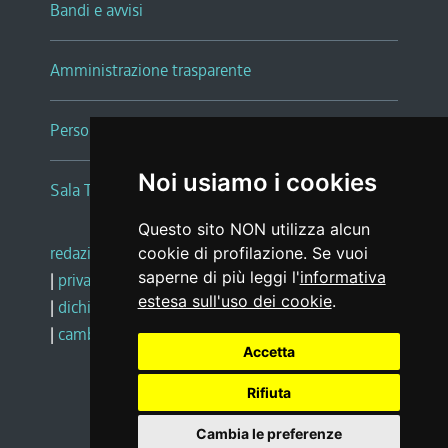
Bandi e avvisi
Amministrazione trasparente
Persone e Uffici
Noi usiamo i cookies
Sala Tiziano Tessitori
Questo sito NON utilizza alcun
redazione web
|
note legali
|
glossario
cookie di profilazione. Se vuoi
saperne di più leggi l'
informativa
|
privacy
|
social media policy
estesa sull'uso dei cookie
.
|
dichiarazione di accessibilità
|
feedback
|
cambio preferenze cookie
Accetta
Rifiuta
Realizzato da
Cambia le preferenze