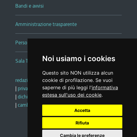
Bandi e avvisi
Amministrazione trasparente
Persone e Uffici
Noi usiamo i cookies
Sala Tiziano Tessitori
Questo sito NON utilizza alcun
redazione web
|
note legali
|
glossario
cookie di profilazione. Se vuoi
saperne di più leggi l'
informativa
|
privacy
|
social media policy
estesa sull'uso dei cookie
.
|
dichiarazione di accessibilità
|
feedback
|
cambio preferenze cookie
Accetta
Rifiuta
Realizzato da
Cambia le preferenze