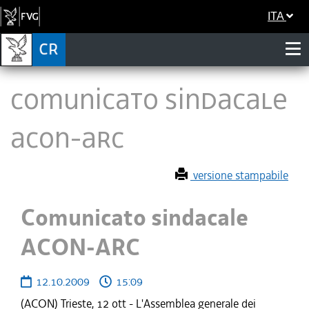
ITA
Comunicato sindacale
ACON-ARC
versione stampabile
Comunicato sindacale
ACON-ARC
12.10.2009
15:09
(ACON) Trieste, 12 ott - L'Assemblea generale dei