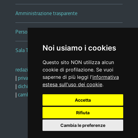
Amministrazione trasparente
Persone e Uffici
Noi usiamo i cookies
Sala Tiziano Tessitori
Questo sito NON utilizza alcun
redazione web
|
note legali
|
glossario
cookie di profilazione. Se vuoi
saperne di più leggi l'
informativa
|
privacy
|
social media policy
estesa sull'uso dei cookie
.
|
dichiarazione di accessibilità
|
feedback
|
cambio preferenze cookie
Accetta
Rifiuta
Realizzato da
Cambia le preferenze