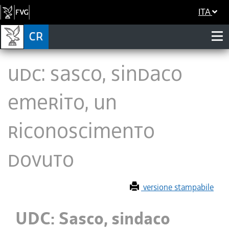
ITA
UDC: Sasco, sindaco
emerito, un
riconoscimento
dovuto
versione stampabile
UDC: Sasco, sindaco