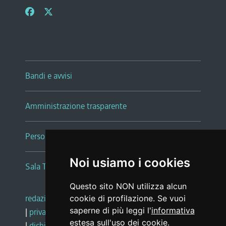
Bandi e avvisi
Amministrazione trasparente
Persone e Uffici
Noi usiamo i cookies
Sala Tiziano Tessitori
Questo sito NON utilizza alcun
redazione web
|
note legali
|
glossario
cookie di profilazione. Se vuoi
saperne di più leggi l'
informativa
|
privacy
|
social media policy
estesa sull'uso dei cookie
.
|
dichiarazione di accessibilità
|
feedback