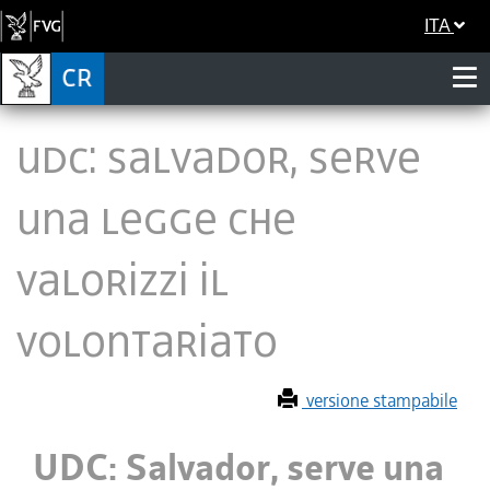
ITA
UDC: Salvador, serve
una legge che
valorizzi il
volontariato
versione stampabile
UDC: Salvador, serve una