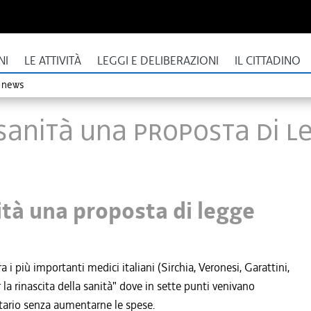
NI
LE ATTIVITÀ
LEGGI E DELIBERAZIONI
IL CITTADINO
o news
 sanità una proposta di l
ità una proposta di legge
 più importanti medici italiani (Sirchia, Veronesi, Garattini,
a rinascita della sanità" dove in sette punti venivano
itario senza aumentarne le spese.