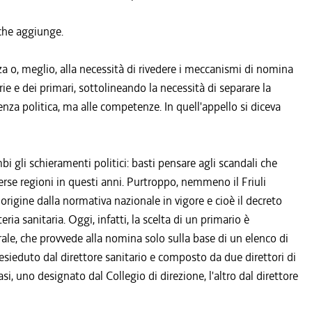
 che aggiunge.
a o, meglio, alla necessità di rivedere i meccanismi di nomina
rie e dei primari, sottolineando la necessità di separare la
enza politica, ma alle competenze. In quell'appello si diceva
 gli schieramenti politici: basti pensare agli scandali che
erse regioni in questi anni. Purtroppo, nemmeno il Friuli
rigine dalla normativa nazionale in vigore e cioè il decreto
ria sanitaria. Oggi, infatti, la scelta di un primario è
rale, che provvede alla nomina solo sulla base di un elenco di
esieduto dal direttore sanitario e composto da due direttori di
si, uno designato dal Collegio di direzione, l'altro dal direttore