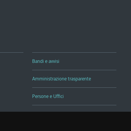
Bandi e avvisi
Amministrazione trasparente
Persone e Uffici
Sala Tiziano Tessitori