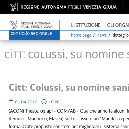
L'ISTITUZIONE
GLI ORGA
home page
news
dettagli
Citt: Colussi, su nomine
Citt: Colussi, su nomine san
01.04.2010
16:28
(ACON) Trieste, 01 apr - COM/AB - Qualche anno fa alcuni fra i
Remuzzi, Mannucci, Maseri) sottoscrissero un "Manifesto per l
formalizzate proposte concrete per migliorare il sistema san