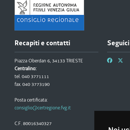
Recapiti e contatti
Seguici
Piazza Oberdan 6, 34133 TRIESTE
Centralino:
tel. 040 3771111
fax. 040 3773190
Posta certificata:
consiglio@certregione.fvg.it
C.F. 80016340327
Noi us