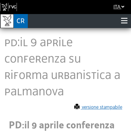
ITA
PD:il 9 aprile
conferenza su
riforma urbanistica a
Palmanova
versione stampabile
PD:il 9 aprile conferenza