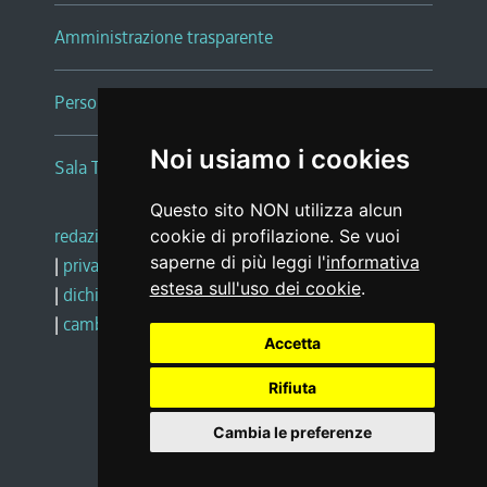
Amministrazione trasparente
Persone e Uffici
Noi usiamo i cookies
Sala Tiziano Tessitori
Questo sito NON utilizza alcun
redazione web
|
note legali
|
glossario
cookie di profilazione. Se vuoi
saperne di più leggi l'
informativa
|
privacy
|
social media policy
estesa sull'uso dei cookie
.
|
dichiarazione di accessibilità
|
feedback
|
cambio preferenze cookie
Accetta
Rifiuta
Realizzato da
Cambia le preferenze