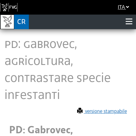
ITA
PD: Gabrovec,
agricoltura,
contrastare specie
infestanti
versione stampabile
PD: Gabrovec,