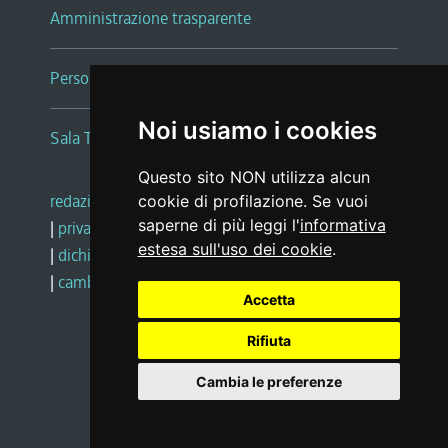
Amministrazione trasparente
Persone e Uffici
Noi usiamo i cookies
Sala Tiziano Tessitori
Questo sito NON utilizza alcun
redazione web
|
note legali
|
glossario
cookie di profilazione. Se vuoi
saperne di più leggi l'
informativa
|
privacy
|
social media policy
estesa sull'uso dei cookie
.
|
dichiarazione di accessibilità
|
feedback
|
cambio preferenze cookie
Accetta
Rifiuta
Realizzato da
Cambia le preferenze