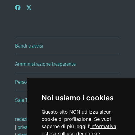
Bandi e avvisi
Amministrazione trasparente
Persone e Uffici
Noi usiamo i cookies
Sala Tiziano Tessitori
Questo sito NON utilizza alcun
redazione web
|
note legali
|
glossario
cookie di profilazione. Se vuoi
saperne di più leggi l'
informativa
|
privacy
|
social media policy
estesa sull'uso dei cookie
.