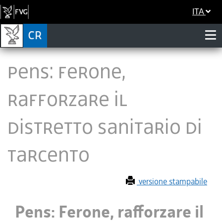
ITA
Pens: Ferone,
rafforzare il
distretto sanitario di
Tarcento
versione stampabile
Pens: Ferone, rafforzare il