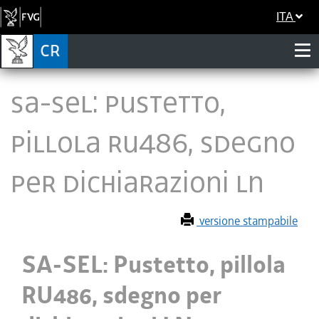
ITA
SA-SEL: Pustetto,
pillola RU486, sdegno
per dichiarazioni LN
versione stampabile
SA-SEL: Pustetto, pillola
RU486, sdegno per