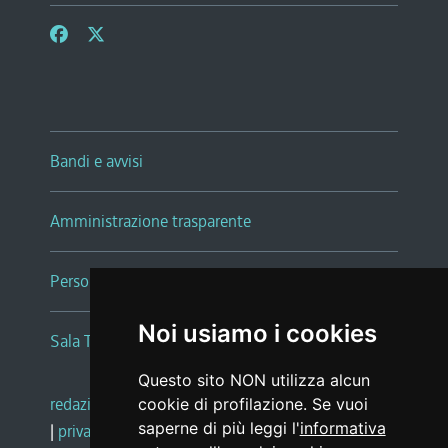
Bandi e avvisi
Amministrazione trasparente
Persone e Uffici
Noi usiamo i cookies
Sala Tiziano Tessitori
Questo sito NON utilizza alcun
redazione web
|
note legali
|
glossario
cookie di profilazione. Se vuoi
saperne di più leggi l'
informativa
|
privacy
|
social media policy