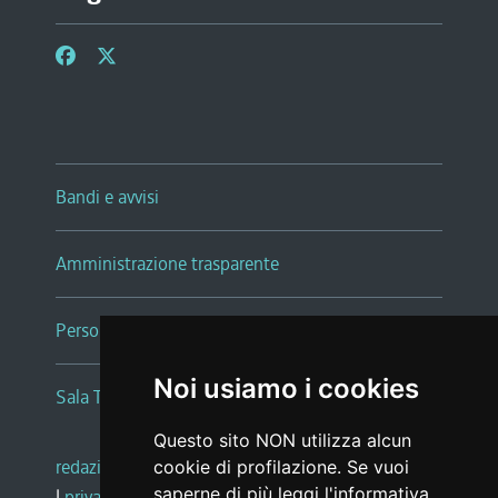
Bandi e avvisi
Amministrazione trasparente
Persone e Uffici
Noi usiamo i cookies
Sala Tiziano Tessitori
Questo sito NON utilizza alcun
redazione web
|
note legali
|
glossario
cookie di profilazione. Se vuoi
saperne di più leggi l'
informativa
|
privacy
|
social media policy