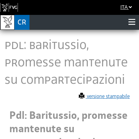
ITA
Pdl: Baritussio,
promesse mantenute
su compartecipazioni
versione stampabile
Pdl: Baritussio, promesse
mantenute su