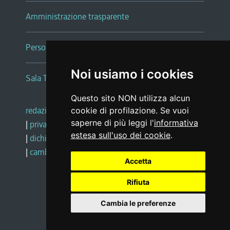
Amministrazione trasparente
Persone e Uffici
Noi usiamo i cookies
Sala Tiziano Tessitori
Questo sito NON utilizza alcun
redazione web
|
note legali
|
glossario
cookie di profilazione. Se vuoi
saperne di più leggi l'
informativa
|
privacy
|
social media policy
estesa sull'uso dei cookie
.
|
dichiarazione di accessibilità
|
feedback
|
cambio preferenze cookie
Accetta
Rifiuta
Realizzato da
Cambia le preferenze