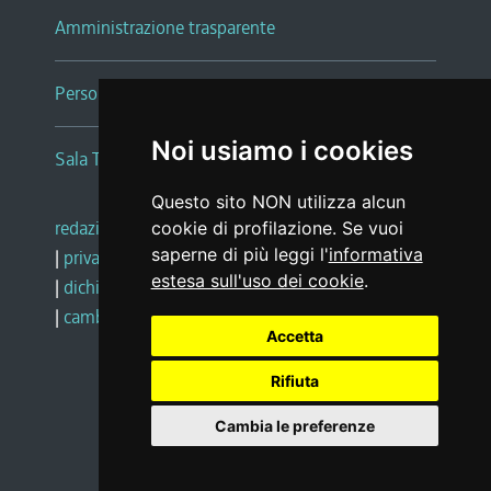
Amministrazione trasparente
Persone e Uffici
Noi usiamo i cookies
Sala Tiziano Tessitori
Questo sito NON utilizza alcun
redazione web
|
note legali
|
glossario
cookie di profilazione. Se vuoi
saperne di più leggi l'
informativa
|
privacy
|
social media policy
estesa sull'uso dei cookie
.
|
dichiarazione di accessibilità
|
feedback
|
cambio preferenze cookie
Accetta
Rifiuta
Realizzato da
Cambia le preferenze