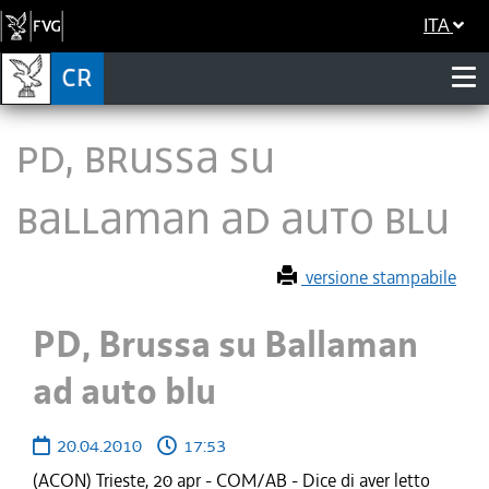
ITA
PD, Brussa su
Ballaman ad auto blu
versione stampabile
PD, Brussa su Ballaman
ad auto blu
20.04.2010
17:53
(ACON) Trieste, 20 apr - COM/AB - Dice di aver letto