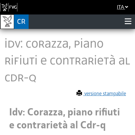
ITA
Idv: Corazza, piano
rifiuti e contrarietà al
Cdr-q
versione stampabile
Idv: Corazza, piano rifiuti
e contrarietà al Cdr-q