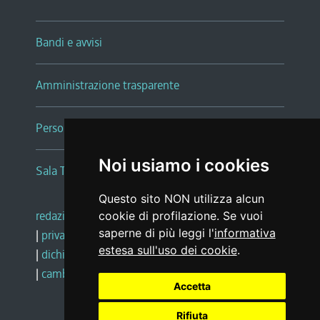
Bandi e avvisi
Amministrazione trasparente
Persone e Uffici
Noi usiamo i cookies
Sala Tiziano Tessitori
Questo sito NON utilizza alcun
redazione web
|
note legali
|
glossario
cookie di profilazione. Se vuoi
saperne di più leggi l'
informativa
|
privacy
|
social media policy
estesa sull'uso dei cookie
.
|
dichiarazione di accessibilità
|
feedback
|
cambio preferenze cookie
Accetta
Rifiuta