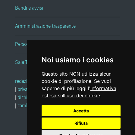
Bandi e avvisi
Amministrazione trasparente
Persone e Uffici
Noi usiamo i cookies
Sala Tiziano Tessitori
Questo sito NON utilizza alcun
redazione web
|
note legali
|
glossario
cookie di profilazione. Se vuoi
saperne di più leggi l'
informativa
|
privacy
|
social media policy
estesa sull'uso dei cookie
.
|
dichiarazione di accessibilità
|
feedback
|
cambio preferenze cookie
Accetta
Rifiuta
Realizzato da