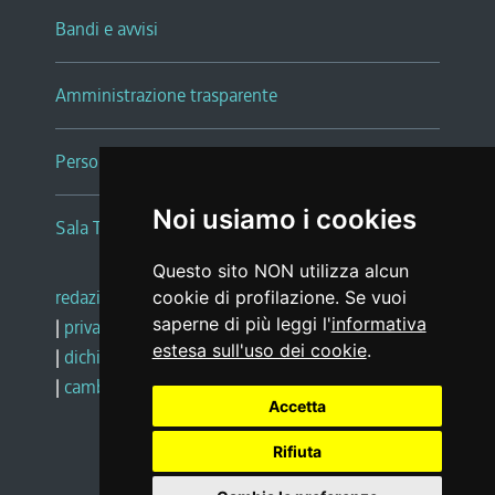
Bandi e avvisi
Amministrazione trasparente
Persone e Uffici
Noi usiamo i cookies
Sala Tiziano Tessitori
Questo sito NON utilizza alcun
redazione web
|
note legali
|
glossario
cookie di profilazione. Se vuoi
saperne di più leggi l'
informativa
|
privacy
|
social media policy
estesa sull'uso dei cookie
.
|
dichiarazione di accessibilità
|
feedback
|
cambio preferenze cookie
Accetta
Rifiuta
Realizzato da