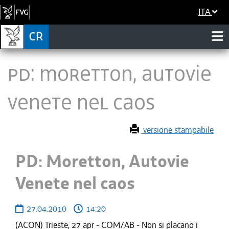
ITA
PD: Moretton, Autovie
Venete nel caos
versione stampabile
PD: Moretton, Autovie
Venete nel caos
27.04.2010
14:20
(ACON) Trieste, 27 apr - COM/AB - Non si placano i