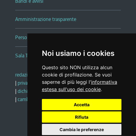
Bandi e avvisi
Amministrazione trasparente
Persone e Uffici
Noi usiamo i cookies
Sala Tiziano Tessitori
Questo sito NON utilizza alcun
redazione web
|
note legali
|
glossario
cookie di profilazione. Se vuoi
saperne di più leggi l'
informativa
|
privacy
|
social media policy
estesa sull'uso dei cookie
.
|
dichiarazione di accessibilità
|
feedback
|
cambio preferenze cookie
Accetta
Rifiuta
Realizzato da
Cambia le preferenze