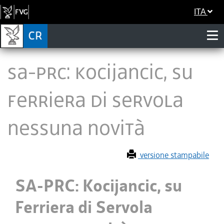
ITA
SA-PRC: Kocijancic, su
Ferriera di Servola
nessuna novità
versione stampabile
SA-PRC: Kocijancic, su
Ferriera di Servola